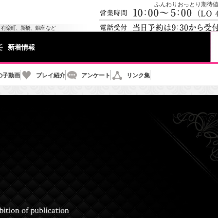
ふんわりおっとり期待値
、
有楽町、
新橋、
銀座 など
新着情報
の子動画
プレイ紹介
アンケート
リンク集