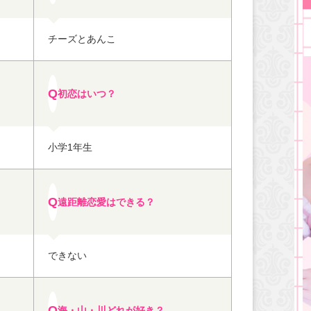
チーズとあんこ
初恋はいつ？
小学1年生
遠距離恋愛はできる？
できない
海・山・川どれが好き？