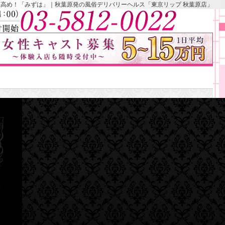
高め！「みずは」｜秋葉原発の風俗デリバリーヘルス「東京リップ 秋葉原店」