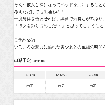
そんな彼女と裸になってベッドを共にすること
考えただけでも生唾もの!!
一度身体を合わせれば、興奮で気持ちが昂ぶり
「彼女を独り占めしたい!」と思ってしまうことで
ご予約必須！
いろいろな魅力に溢れた美少女との至福の時間
出勤予定
Schedule
5/25(月)
5/26(火)
5/27(水)
未定
未定
未定