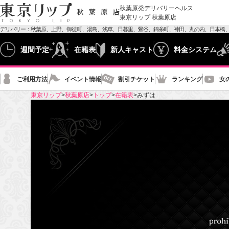
秋葉原発デリバリーヘルス
東京リップ 秋葉原店
デリバリー：
秋葉原、
上野、
御徒町、
湯島、
浅草、
日暮里、
鶯谷、
錦糸町、
神田、
丸の内、
日本橋
週間予定
在籍表
新人キャスト
料金システム
ご利用方法
イベント情報
割引チケット
ランキング
女
東京リップ
秋葉原店
トップ
在籍表
みずは