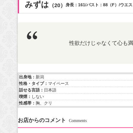
みずは
（20）
身長：161/バスト：88（F）/ウエス
性欲だけじゃなくて心も
出身地：
新潟
性格・タイプ：
マイペース
話せる言語：
日本語
喫煙：
しない
性感帯：
胸、クリ
お店からのコメント
Comments