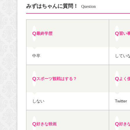
みずはちゃんに質問！
Question
最終学歴
習い
中卒
してい
スポーツ観戦はする？
よく
しない
Twitter
好きな映画
好き