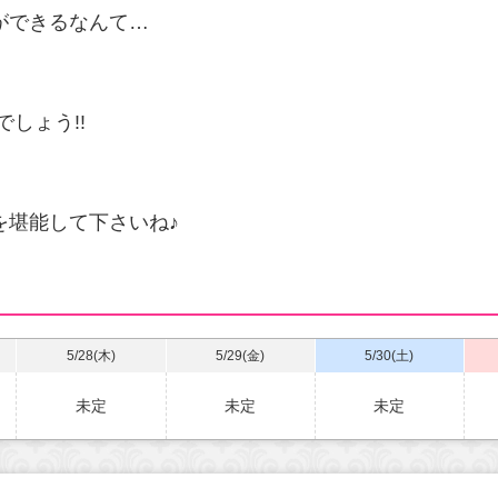
ができるなんて…
、
しょう!!
を堪能して下さいね♪
5/28(木)
5/29(金)
5/30(土)
未定
未定
未定