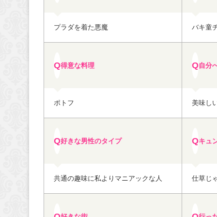
プラダを着た悪魔
バキ童
得意な料理
自分
ポトフ
美味し
好きな男性のタイプ
キュ
共通の趣味に私よりマニアックな人
仕草じ
好きな街
行っ