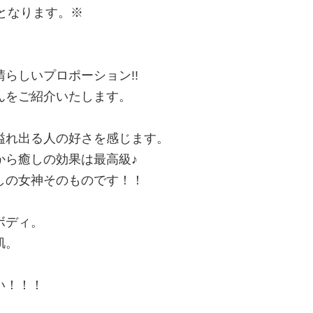
内となります。※
らしいプロポーション!!
んをご紹介いたします。
溢れ出る人の好さを感じます。
から癒しの効果は最高級♪
しの女神そのものです！！
ボディ。
肌。
。
い！！！