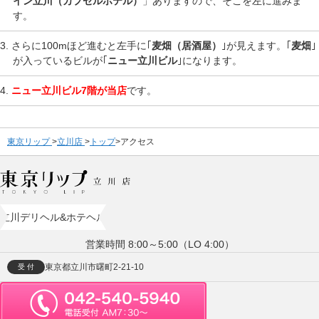
イン立川（カプセルホテル）
」ありますので、そこを左に進みま
す。
さらに100mほど進むと左手に｢
麦畑（居酒屋）
｣が見えます。｢
麦畑
｣
が入っているビルが｢
ニュー立川ビル
｣になります。
ニュー立川ビル7階が当店
です。
東京リップ
立川店
トップ
アクセス
立川デリヘル&ホテヘル
営業時間 8:00～5:00（LO 4:00）
東京都立川市曙町2-21-10
受 付