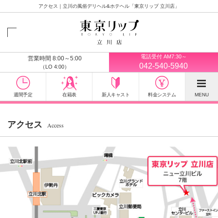
アクセス｜立川の風俗デリヘル&ホテヘル「東京リップ 立川店」
電話受付 AM7:30～
営業時間 8:00～5:00
042-540-5940
（LO 4:00）
週間予定
在籍表
新人キャスト
料金システム
MENU
アクセス
Access